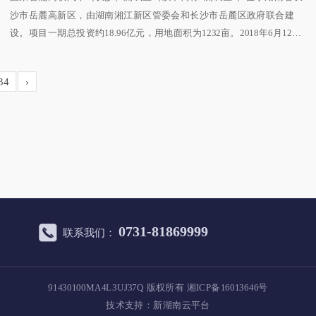
沙市岳麓高新区，由湖南湘江新区管委会和长沙市岳麓区政府联合建
设。项目一期总投资约18.96亿元，用地面积为1232亩。2018年6月12日
正式开园，11月28日获工信部授予“国家智能网联汽车（长沙）测试
区”牌照。
34
›
0731-81869999
联系我们：
91430100MA4L3UJ37Q 版权所有 湘ICP备16013646号
技术支持：新湖南云平台