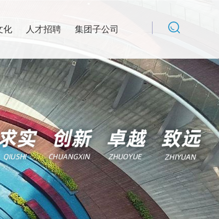
文化
人才招聘
集团子公司
配套
期刊