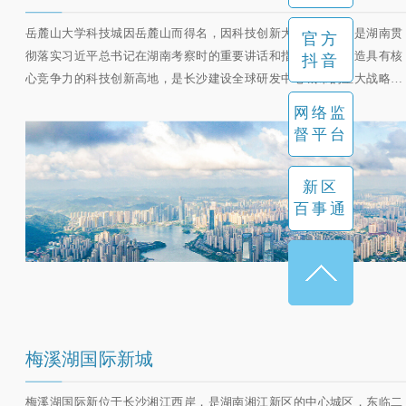
岳麓山大学科技城因岳麓山而得名，因科技创新大潮而兴起，是湖南贯
官方
彻落实习近平总书记在湖南考察时的重要讲话和指示精神、打造具有核
抖音
心竞争力的科技创新高地，是长沙建设全球研发中心城市的重大战略平
台，肩负着建设湘江科学城的发展重任，是全国百强科技城20强，核心
网络监
区面积约34平方公里。
督平台
新区
百事通
梅溪湖国际新城
梅溪湖国际新位于长沙湘江西岸，是湖南湘江新区的中心城区，东临二