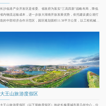
长沙临港产业开发区是省委、省政府为落实“三高四新”战略布局，降低
省内物流运输成本，进一步放大湖南开放发展优势，依托建设虞公港打
造的中部经济合作示范区，园区规划面积11.58平方公里，以工程机械为
主导产业，港航物流为特色产业，总体按照“一港双园”空间布局规划建
设，其中“一港”为虞公港港区，“双园”分别为虞公港产业园和金龙产业
园。
大王山旅游度假区
大王山旅游度假区（以下简称度假区）地处长株潭城市群几何中心，位