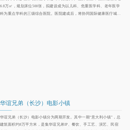
6.8万㎡，规划床位500张，拟建设成为以儿科、危重医学科、老年医学
科为重点学科的三级综合医院。医院建成后，将协同国际健康医疗城内
的医养资源，构建医、养、产、学、研一体的产业集群地，辐射长株潭
城市群。项目依托前海人寿“保险+医疗+养老”的经营模式和医养产业的
资源优势，将着力打造智慧医养产业项目。
华谊兄弟（长沙）电影小镇
华谊兄弟（长沙）电影小镇分为两期开发。其中一期“意大利小镇”，总
建筑面积约8万平方米，是集华谊兄弟IP、餐饮、手工艺、演艺、民宿