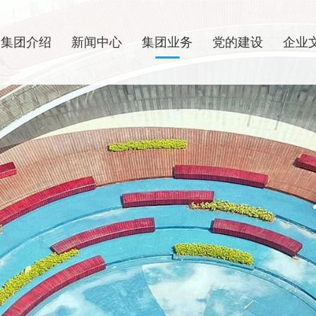
集团介绍
新闻中心
集团业务
党的建设
企业
江集团
团动态
商引资
论学习
化建设
才培训
组织架构
媒体关注
片区发展
党建活动
集团活动
招聘信息
领导团队
招标信息
基础建设
党风廉政
员工风采
信息公开
通知公告
重点产业
群团工作
集团荣誉
综合
企业