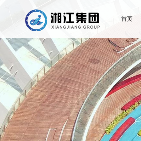
首页
湘
集
招
理
文
人