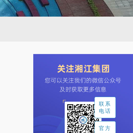
联系
电话
官方