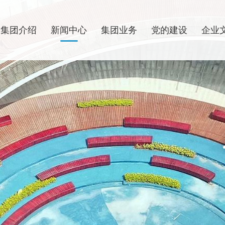
集团介绍
新闻中心
集团业务
党的建设
企业
江集团
团动态
商引资
论学习
化建设
才培训
组织架构
媒体关注
片区发展
党建活动
集团活动
招聘信息
领导团队
招标信息
基础建设
党风廉政
员工风采
信息公开
通知公告
重点产业
群团工作
集团荣誉
综合
企业