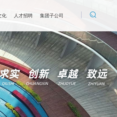
文化
人才招聘
集团子公司
配套
期刊