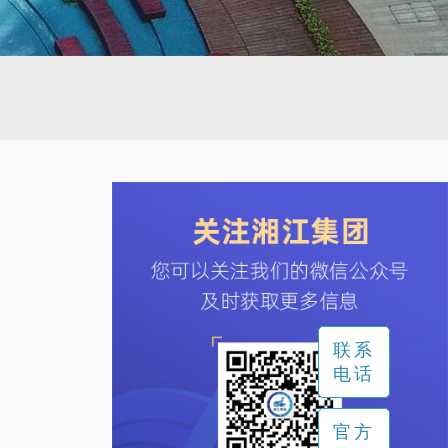
联系
电话
官方