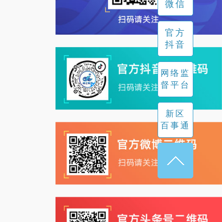
微信
官方
抖音
网络监
督平台
新区
百事通