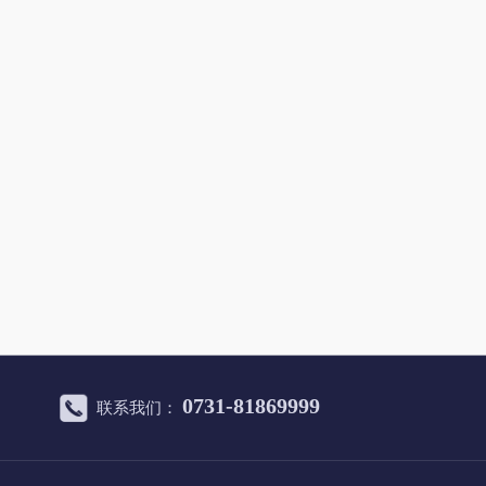
0731-81869999
联系我们：