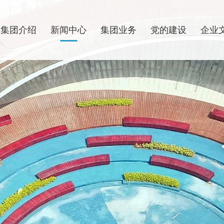
集团介绍
新闻中心
集团业务
党的建设
企业
江集团
团动态
商引资
论学习
化建设
才培训
组织架构
媒体关注
片区发展
党建活动
集团活动
招聘信息
领导团队
招标信息
基础建设
党风廉政
员工风采
信息公开
通知公告
重点产业
群团工作
集团荣誉
综合
企业