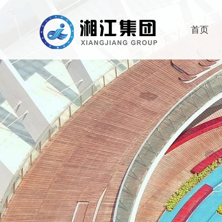
首页
湘
集
招
理
文
人