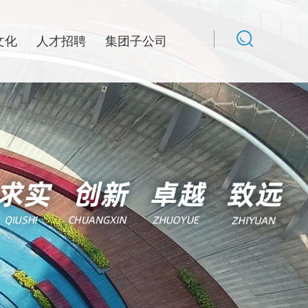
文化
人才招聘
集团子公司
配套
期刊