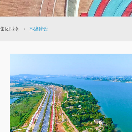
集团业务
>
基础建设