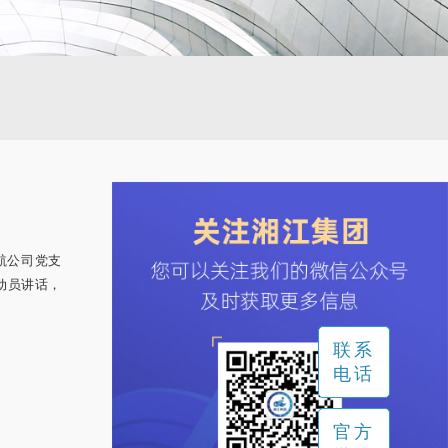
航公司党支
动员讲话，
联系
电话
官方