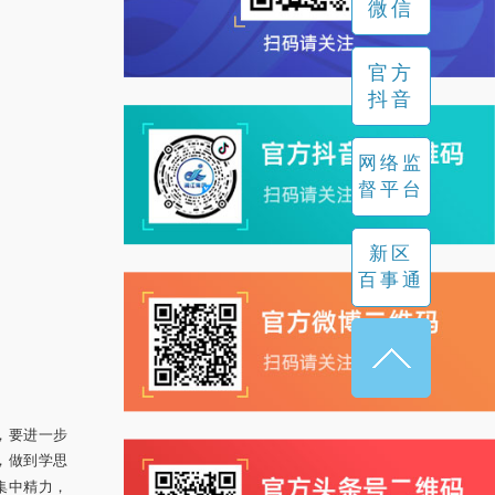
微信
官方
抖音
网络监
督平台
新区
百事通
，
要进一步
，
做到学思
集中精力，