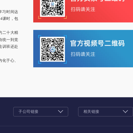
学习时间达
4课时，包
的二十大精
动统一到党
轮训班还赴
内化于心、