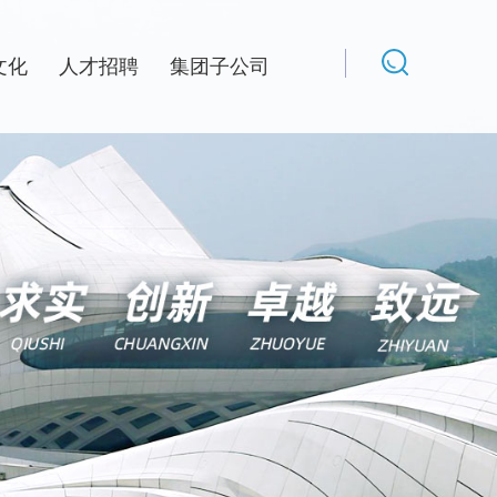
文化
人才招聘
集团子公司
配套
期刊