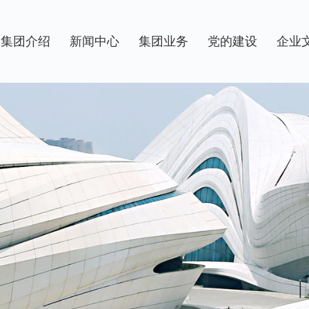
集团介绍
新闻中心
集团业务
党的建设
企业
江集团
团动态
商引资
论学习
化建设
才培训
组织架构
媒体关注
片区发展
党建活动
集团活动
招聘信息
领导团队
招标信息
基础建设
党风廉政
员工风采
信息公开
通知公告
重点产业
群团工作
集团荣誉
综合
企业