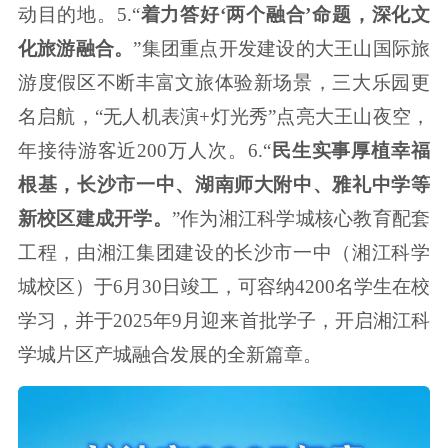
动目的地。5.“
着力答好‘两个融合’命题，深化文
化旅游融合。
”集团重点开发建设的大王山国际旅
游度假区不断丰富文旅体验新场景，三大乐园更
名启航，“无人机表演+灯光秀”点亮大王山夜空，
年接待游客近200万人次。6.“
民生实事厚植幸福
根基，长沙市一中、湖南师大附中、雅礼中学等
新校区建成开学。
”作为湘江科学城核心教育配套
工程，由湘江集团建设的长沙市一中（湘江科学
城校区）于6月30日竣工，可容纳4200名学生在校
学习，并于2025年9月迎来首批学子，开启湘江科
学城片区产城融合发展的全新篇章。